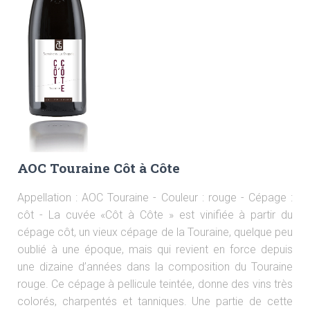
A
T
I
O
N
AOC Touraine Côt à Côte
Appellation : AOC Touraine - Couleur : rouge - Cépage :
côt - La cuvée «Côt à Côte » est vinifiée à partir du
cépage côt, un vieux cépage de la Touraine, quelque peu
oublié à une époque, mais qui revient en force depuis
une dizaine d’années dans la composition du Touraine
rouge. Ce cépage à pellicule teintée, donne des vins très
colorés, charpentés et tanniques. Une partie de cette