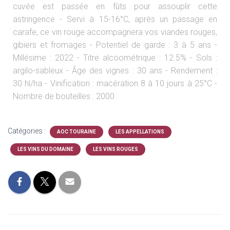
cuvée est passée en fûts pour assouplir cette
astringence - Servi à 15-16°C, après un passage en
carafe, ce vin rouge accompagnera vos viandes rouges,
gibiers et fromages - Potentiel de garde : 3 à 5 ans -
Millésime : 2022 - Titre alcoométrique : 12.5% - Sols :
argilo-sableux - Âge des vignes : 30 ans - Rendement :
30 hl/ha - Vinification : macération 8 à 10 jours à 25°C -
Nombre de bouteilles : 2000
Catégories :
AOC TOURAINE
LES APPELLATIONS
LES VINS DU DOMAINE
LES VINS ROUGES