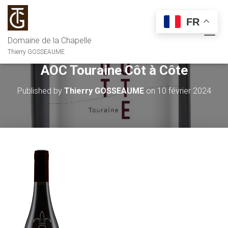
FR
Domaine de la Chapelle
O
U
Thierry GOSSEAUME
V
AOC Touraine Côt à Côte
R
I
R
Published by
Thierry GOSSEAUME
on
10 février 2024
/
F
E
R
M
E
R
L
A
N
A
V
I
G