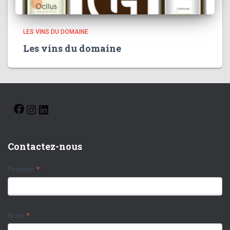
LES VINS DU DOMAINE
Les vins du domaine
Contactez-nous
C
Prénom
*
o
n
Nom
*
t